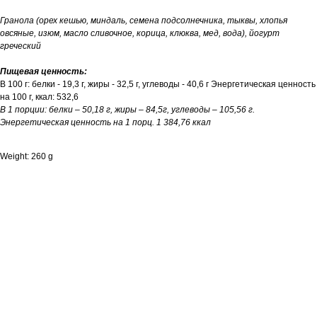
Гранола (орех кешью, миндаль, семена подсолнечника, тыквы, хлопья
овсяные, изюм, масло сливочное, корица, клюква, мед, вода), йогурт
греческий
Пищевая ценность:
В 100 г: белки - 19,3 г, жиры - 32,5 г, углеводы - 40,6 г Энергетическая ценность
на 100 г, ккал: 532,6
В 1 порции: белки – 50,18 г, жиры – 84,5г, углеводы – 105,56 г.
Энергетическая ценность на 1 порц. 1 384,76 ккал
Weight: 260 g