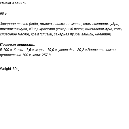
сливки и ваниль
60 г
Заварное тесто (вода, молоко, сливочное масло, соль, сахарная пудра,
пшеничная мука, яйцо), кракелин (сахарный песок, пшеничная мука, соль,
сливочное масло), крем (сливки, сахарная пудра, ваниль, желатин)
Пищевая ценность:
В 100 г: белки - 1,6 г, жиры - 19,0 г, углеводы - 20,2 г Энергетическая
ценность на 100 г, ккал: 257,8
Weight: 60 g